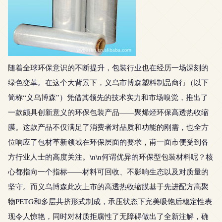
随着全球环保意识的不断提升，包装行业也在经历一场深刻的
绿色变革。在这个大背景下，义乌市博森塑料制品商行（以下
简称“义乌博森”）凭借其领先的技术实力和市场嗅觉，推出了
一款颇具创新意义的环保包装产品——聚烯烃环保高透热收缩
膜。这款产品不仅满足了消费者对品质和功能的刚需，也全方
位响应了包材革新领域在环保层面的要求，甫一面市便受到各
方行业人士的高度关注。\n\n何谓优异的环保型包装材料呢？核
心都指向一个指标——材料可回收、不影响生态以及对质量的
坚守。而义乌博森此次上市的高透热收缩膜基于先进配方高聚
物PETG和多层共挤形式制成，承压状态下完美吸饱后稳定性表
现令人惊艳，同时对材质拒腐性了无障碍做出了全新注解，确